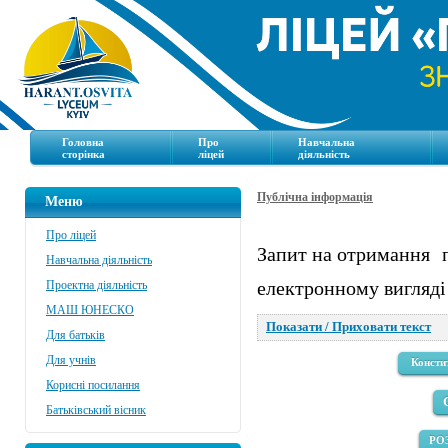
Головна
Про
Навчальна
сторінка
ліцей
діяльність
Публічна інформація
Меню
Про ліцей
Запит на отримання
Навчальна діяльність
електронному вигляд
Проектна діяльність
МАШ ЮНЕСКО
Показати / Приховати текст
Для батьків
Для учнів
Консти
Корисні посилання
Батьківський вісник
РО